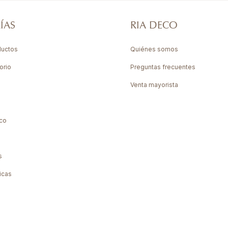
ÍAS
RIA DECO
ductos
Quiénes somos
orio
Preguntas frecuentes
Venta mayorista
co
s
icas