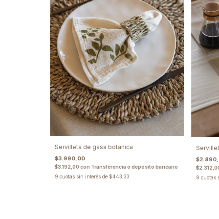
Servilleta de gasa botanica
Serville
$3.990,00
$2.890
$3.192,00
con
Transferencia o depósito bancario
$2.312,0
9
cuotas sin interés de
$443,33
9
cuotas 