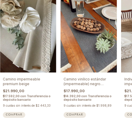
Camino impermeable
Camino vinílico estándar
Indi
premium beige
(impermeable) negro
imp
azulado con fleco corto
beig
$21.990,00
$17.990,00
$21
$17.592,00
con
Transferencia o
$14.392,00
con
Transferencia o
$17.
depósito bancario
depósito bancario
depó
9
cuotas sin interés de
$2.443,33
9
cuotas sin interés de
$1.998,89
9
cuo
COMPRAR
COMPRAR
CO