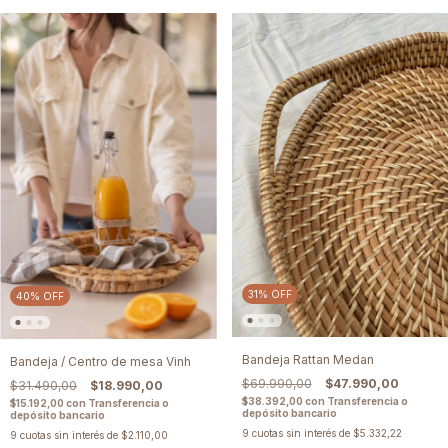
31
%
OFF
40
%
OFF
Bandeja Rattan Medan
Bandeja / Centro de mesa Vinh
$69.990,00
$47.990,00
$31.490,00
$18.990,00
$38.392,00
con
Transferencia o
$15.192,00
con
Transferencia o
depósito bancario
depósito bancario
9
cuotas sin interés de
$5.332,22
9
cuotas sin interés de
$2.110,00