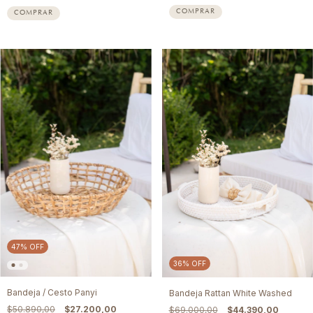
COMPRAR
47
%
OFF
36
%
OFF
Bandeja / Cesto Panyi
Bandeja Rattan White Washed
$50.890,00
$27.200,00
$69.000,00
$44.390,00