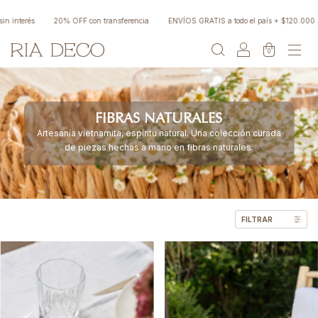
nterés
20% OFF con transferencia
ENVÍOS GRATIS a todo el país + $120.000
0
FIBRAS NATURALES
Artesanía vietnamita, espíritu natural. Una colección curada
de piezas hechas a mano en fibras naturales.
FILTRAR