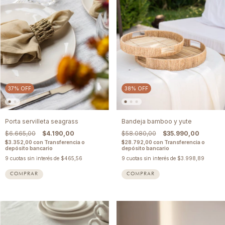
37
%
OFF
38
%
OFF
Porta servilleta seagrass
Bandeja bamboo y yute
$6.665,00
$4.190,00
$58.080,00
$35.990,00
$3.352,00
con
Transferencia o
$28.792,00
con
Transferencia o
depósito bancario
depósito bancario
9
cuotas sin interés de
$465,56
9
cuotas sin interés de
$3.998,89
COMPRAR