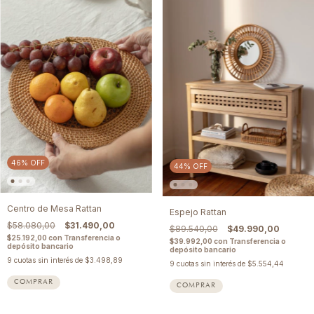
46
%
OFF
44
%
OFF
Centro de Mesa Rattan
Espejo Rattan
$58.080,00
$31.490,00
$89.540,00
$49.990,00
$25.192,00
con
Transferencia o
$39.992,00
con
Transferencia o
depósito bancario
depósito bancario
9
cuotas sin interés de
$3.498,89
9
cuotas sin interés de
$5.554,44