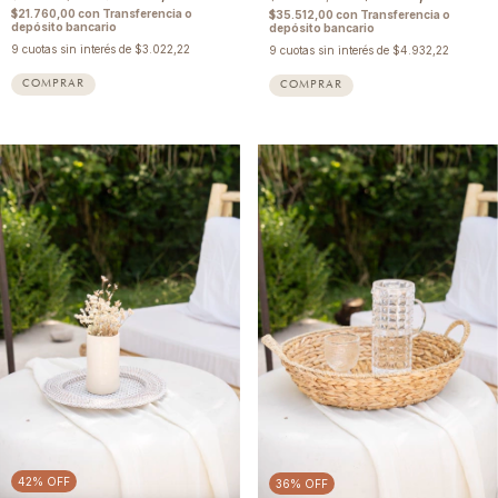
$21.760,00
con
Transferencia o
$35.512,00
con
Transferencia o
depósito bancario
depósito bancario
9
cuotas sin interés de
$3.022,22
9
cuotas sin interés de
$4.932,22
42
%
OFF
36
%
OFF