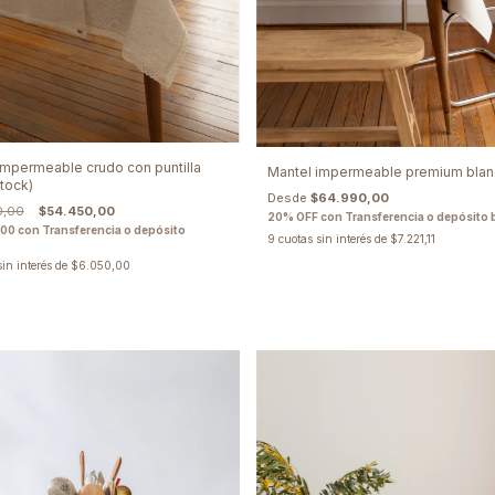
impermeable crudo con puntilla
Mantel impermeable premium blanc
stock)
Desde
$64.990,00
0,00
$54.450,00
20% OFF con Transferencia o depósito 
,00
con
Transferencia o depósito
9
cuotas sin interés de
$7.221,11
sin interés de
$6.050,00