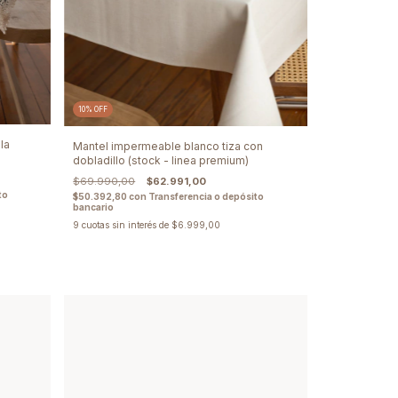
10
%
OFF
la
Mantel impermeable blanco tiza con
dobladillo (stock - linea premium)
$69.990,00
$62.991,00
to
$50.392,80
con
Transferencia o depósito
bancario
9
cuotas sin interés de
$6.999,00