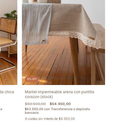
10
%
OFF
da chica
Mantel impermeable arena con puntilla
corazon (stock)
$60.500,00
$54.450,00
to
$43.560,00
con
Transferencia o depósito
bancario
9
cuotas sin interés de
$6.050,00