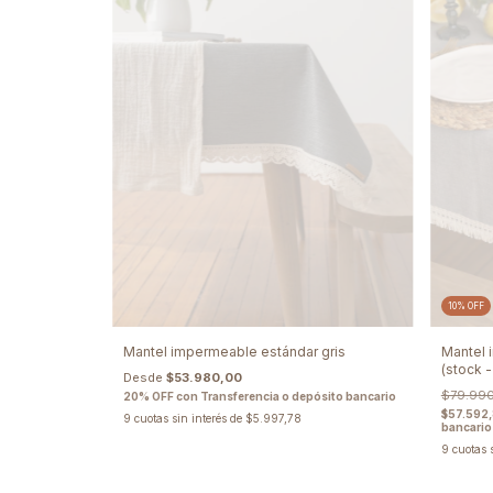
10
%
OFF
Mantel impermeable estándar gris
Mantel 
(stock 
Desde
$53.980,00
$79.99
20% OFF con Transferencia o depósito bancario
$57.592
9
cuotas sin interés de
$5.997,78
bancario
9
cuotas 