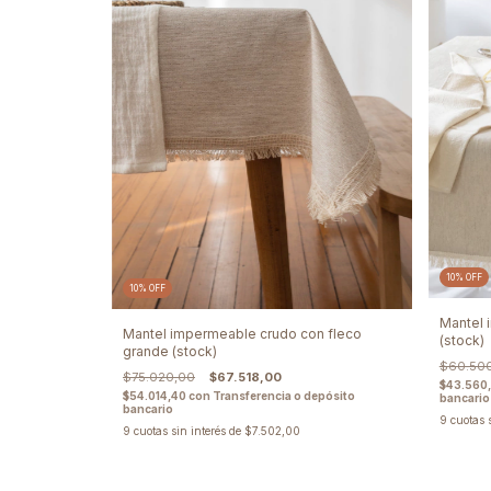
10
%
OFF
10
%
OFF
Mantel 
Mantel impermeable crudo con fleco
(stock)
grande (stock)
$60.50
$75.020,00
$67.518,00
$43.560
$54.014,40
con
Transferencia o depósito
bancario
bancario
9
cuotas 
9
cuotas sin interés de
$7.502,00