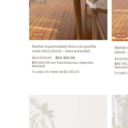
10
%
OFF
10
%
OFF
Mantel impermeable tierra con puntilla
Mantel 
onda chica (stock - linea estandar)
(stock -
$60.500,00
$54.450,00
$64.99
$43.560,00
con
Transferencia o depósito
$46.792
bancario
bancario
9
cuotas sin interés de
$6.050,00
9
cuotas 