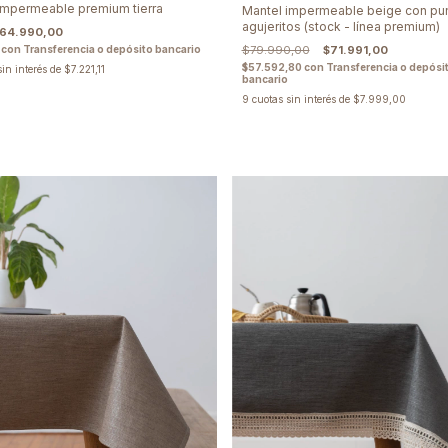
impermeable premium tierra
Mantel impermeable beige con punt
agujeritos (stock - línea premium)
64.990,00
con Transferencia o depósito bancario
$79.990,00
$71.991,00
$57.592,80
con
Transferencia o depósi
sin interés de
$7.221,11
bancario
9
cuotas sin interés de
$7.999,00