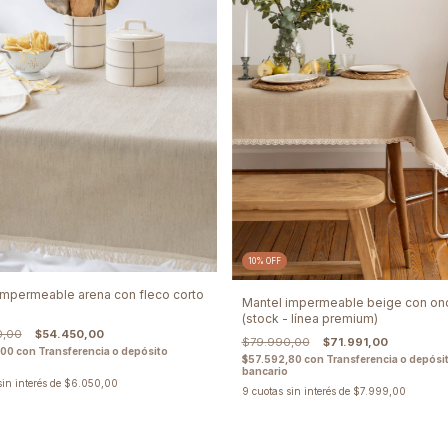
10
%
OFF
impermeable arena con fleco corto
Mantel impermeable beige con on
(stock - línea premium)
0,00
$54.450,00
$79.990,00
$71.991,00
,00
con
Transferencia o depósito
$57.592,80
con
Transferencia o depósi
bancario
sin interés de
$6.050,00
9
cuotas sin interés de
$7.999,00