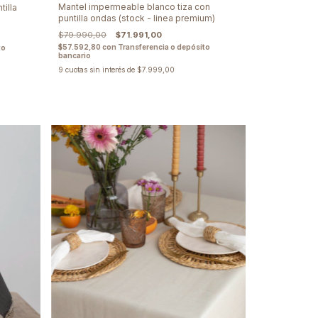
Mantel impermeable blanco tiza con
illa
puntilla ondas (stock - linea premium)
$79.990,00
$71.991,00
$57.592,80
con
Transferencia o depósito
to
bancario
9
cuotas sin interés de
$7.999,00