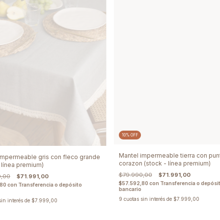
10
%
OFF
Mantel impermeable tierra con punt
impermeable gris con fleco grande
corazon (stock - línea premium)
- línea premium)
$79.990,00
$71.991,00
0,00
$71.991,00
$57.592,80
con
Transferencia o depósi
,80
con
Transferencia o depósito
bancario
9
cuotas sin interés de
$7.999,00
sin interés de
$7.999,00