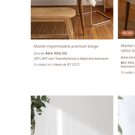
10
%
OFF
Mantel 
Mantel impermeable premium beige
ojitos (
Desde
$64.990,00
$60.50
20% OFF con Transferencia o depósito bancario
$43.560
9
cuotas sin interés de
$7.221,11
bancario
9
cuotas 