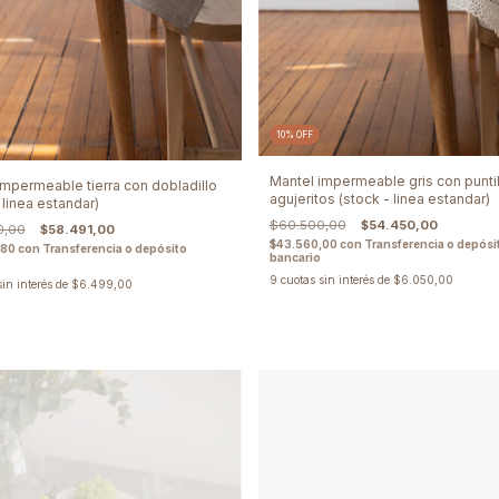
10
%
OFF
Mantel impermeable gris con puntil
impermeable tierra con dobladillo
agujeritos (stock - linea estandar)
 linea estandar)
$60.500,00
$54.450,00
0,00
$58.491,00
$43.560,00
con
Transferencia o depósi
,80
con
Transferencia o depósito
bancario
9
cuotas sin interés de
$6.050,00
sin interés de
$6.499,00