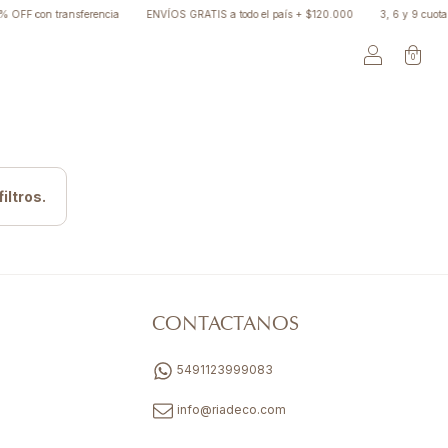
OFF con transferencia
ENVÍOS GRATIS a todo el país + $120.000
3, 6 y 9 cuotas
0
iltros.
CONTACTANOS
5491123999083
info@riadeco.com