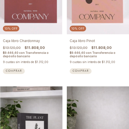
10
%
OFF
10
%
OFF
Caja libro Chardonnay
Caja libro Pinot
$13.120,00
$11.808,00
$13.120,00
$11.808,00
$9.446,40
con
Transferencia o
$9.446,40
con
Transferencia o
depósito bancario
depósito bancario
9
cuotas sin interés de
$1.312,00
9
cuotas sin interés de
$1.312,00