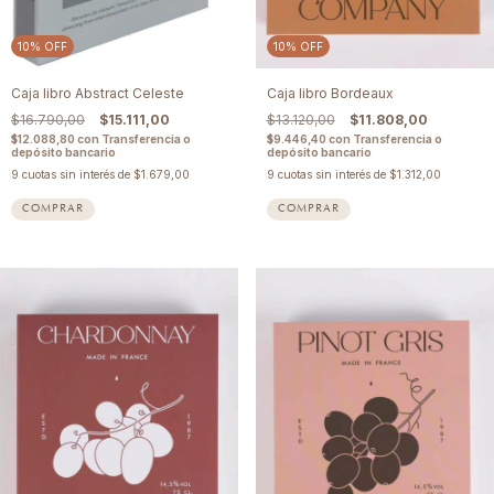
10
%
OFF
10
%
OFF
Caja libro Abstract Celeste
Caja libro Bordeaux
$16.790,00
$15.111,00
$13.120,00
$11.808,00
$12.088,80
con
Transferencia o
$9.446,40
con
Transferencia o
depósito bancario
depósito bancario
9
cuotas sin interés de
$1.679,00
9
cuotas sin interés de
$1.312,00