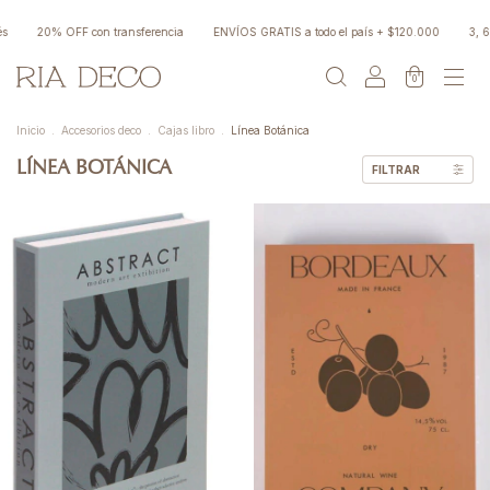
20% OFF con transferencia
ENVÍOS GRATIS a todo el país + $120.000
3, 6 y 9 
0
Inicio
.
Accesorios deco
.
Cajas libro
.
Línea Botánica
LÍNEA BOTÁNICA
FILTRAR