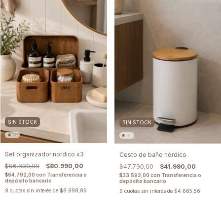
SIN STOCK
SIN STOCK
Set organizador nordico x3
Cesto de baño nórdico
$96.800,00
$80.990,00
$47.790,00
$41.990,00
$64.792,00
con
Transferencia o
$33.592,00
con
Transferencia o
depósito bancario
depósito bancario
9
cuotas sin interés de
$8.998,89
9
cuotas sin interés de
$4.665,56