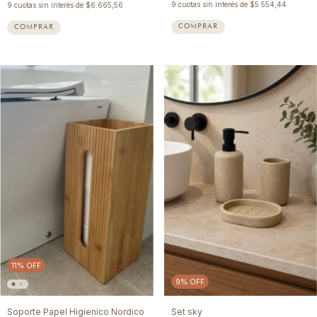
9
cuotas sin interés de
$5.554,44
9
cuotas sin interés de
$6.665,56
COMPRAR
11
%
OFF
9
%
OFF
Soporte Papel Higienico Nordico
Set sky