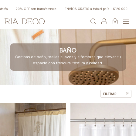
 OFF con transferencia
ENVÍOS GRATIS a todo el país + $120.000
3, 6 y 9 cuota
0
BAÑO
Cortinas de baño, toallas suaves y alfombras que elevan tu
espacio con frescura, textura y calidad.
FILTRAR