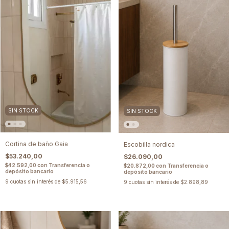
SIN STOCK
SIN STOCK
Cortina de baño Gaia
Escobilla nordica
$53.240,00
$26.090,00
$42.592,00
con
Transferencia o
$20.872,00
con
Transferencia o
depósito bancario
depósito bancario
9
cuotas sin interés de
$5.915,56
9
cuotas sin interés de
$2.898,89